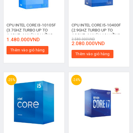
CPU INTEL CORE I3-10105F
CPU INTEL CORE I5-10400F
(3.7GHZ TURBO UP TO
(2.9GHZ TURBO UP TO
4.4GHZ, 4 NHÂN 8 LUỒNG,
4.3GHZ, 6 NHÂN 12 LUỒNG,
1.480.000
VND
2.580.000
VND
6MB CACHE, 65W)
12MB CACHE, 65W)
2.080.000
VND
Thêm vào giỏ hàng
Thêm vào giỏ hàng
-25%
-24%