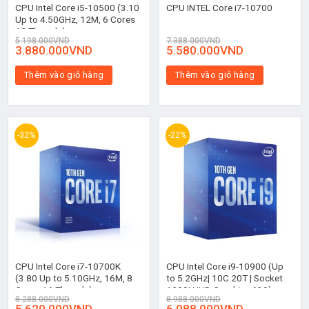
CPU Intel Core i5-10500 (3.10
CPU INTEL Core i7-10700
Up to 4.50GHz, 12M, 6 Cores
12 Threads)
5.198.000
VND
7.388.000
VND
3.880.000
VND
5.580.000
VND
Thêm vào giỏ hàng
Thêm vào giỏ hàng
-32%
-22%
CPU Intel Core i7-10700K
CPU Intel Core i9-10900 (Up
(3.80 Up to 5.10GHz, 16M, 8
to 5.2GHz| 10C 20T | Socket
Cores 16 Threads)
1200| UHD Graphics 630)
8.288.000
VND
8.988.000
VND