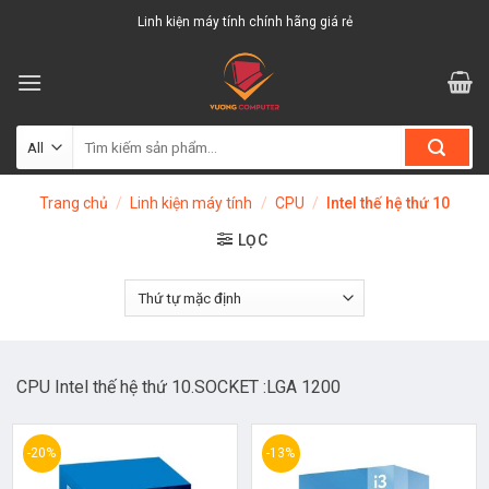
Skip
Linh kiện máy tính chính hãng giá rẻ
to
content
Tìm
kiếm:
Trang chủ
/
Linh kiện máy tính
/
CPU
/
Intel thế hệ thứ 10
LỌC
CPU Intel thế hệ thứ 10.SOCKET :LGA 1200
-20%
-13%