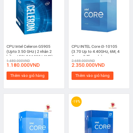
CPU Intel Celeron G5905
CPU INTEL Core i3-10105
(Upto 3.50 GHz | 2 nhân 2
(3.70 Up to 4.40GHz, 6M, 4
luồng | FCLGA1200 | 4MB)
Cores 8 Threads)
1.480.000
VND
2.688.000
VND
1.180.000
VND
2.350.000
VND
Thêm vào giỏ hàng
Thêm vào giỏ hàng
-19%