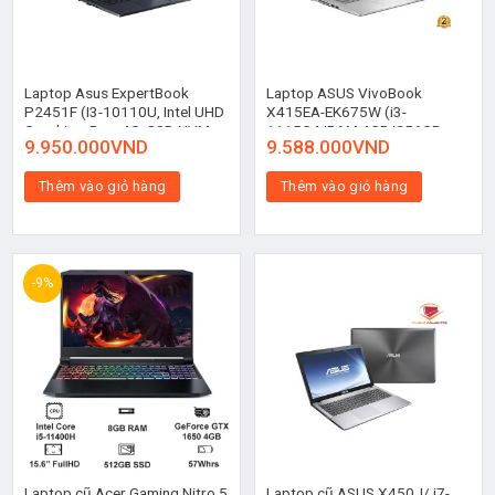
Laptop Asus ExpertBook
Laptop ASUS VivoBook
P2451F (I3-10110U, Intel UHD
X415EA-EK675W (i3-
Graphics, Ram 4G, SSD NVMe
1115G4/RAM 4GB/256GB
9.950.000
VND
9.588.000
VND
256G, No OS, Finger Print,
SSD)
14.0”HD) (Đen)
Thêm vào giỏ hàng
Thêm vào giỏ hàng
-9%
Laptop cũ Acer Gaming Nitro 5
Laptop cũ ASUS X450J/ i7-