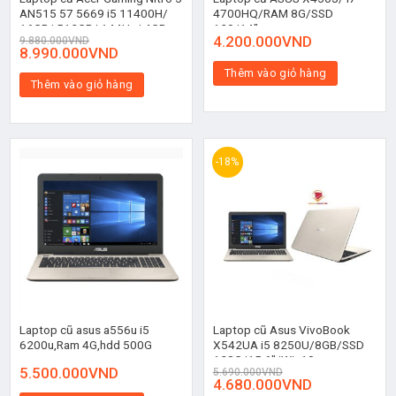
AN515 57 5669 i5 11400H/
4700HQ/RAM 8G/SSD
16GB/ 512GB/ 144Hz/ 4GB
120/14″
4.200.000
VND
9.880.000
VND
GTX1650/Win11
8.990.000
VND
Thêm vào giỏ hàng
Thêm vào giỏ hàng
-18%
Laptop cũ asus a556u i5
Laptop cũ Asus VivoBook
6200u,Ram 4G,hdd 500G
X542UA i5 8250U/8GB/SSD
128G/15.6″/Win10
5.500.000
VND
5.690.000
VND
4.680.000
VND