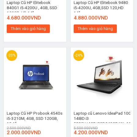
Laptop Cũ HP Elitebook
Laptop Cũ HP Elitebook 9480
840G1 i5-4200U , 4GB, SSD
i5-4200U, 4GB,SSD 120,HD
120GB, HD 14’’
14″
4.680.000
VND
4.880.000
VND
Thêm vào giỏ hàng
Thêm vào giỏ hàng
-20%
-24%
Laptop Cũ HP Probook 4540s
Laptop cũ Lenovo IdeaPad 100
i5-3210M, 4GB, SSD 120GB,
14IBD i3
15.6″
5005U/4GB/SSD240GB/Win10
2.500.000
VND
5.500.000
VND
2.000.000
VND
4.200.000
VND