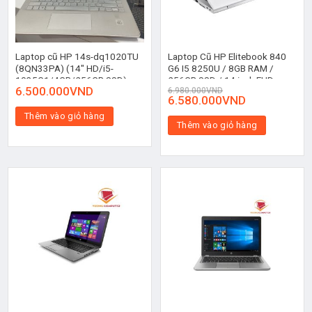
Laptop cũ HP 14s-dq1020TU
Laptop Cũ HP Elitebook 840
(8QN33PA) (14″ HD/i5-
G6 I5 8250U / 8GB RAM /
1035G1/4GB/256GB SSD)
256GB SSD / 14 inch FHD
6.500.000
VND
6.980.000
VND
6.580.000
VND
Thêm vào giỏ hàng
Thêm vào giỏ hàng