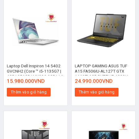
Laptop Dell Inspiron 14 5402
LAPTOP GAMING ASUS TUF
GVCNH2 (Core ™ i5-1135G7 |
A15 FA506IU-AL127T GTX
4GB | 256GB | MX330 2GB | 14
1660TI 6GB RYZEN 7-4800H
15.980.000
VND
24.990.000
VND
inch FHD | Win 10 | Bạc)
8GB 512GB 15.6″ FHD IPS
144HZ FORTRESS GRAY RGB
Thêm vào giỏ hàng
Thêm vào giỏ hàng