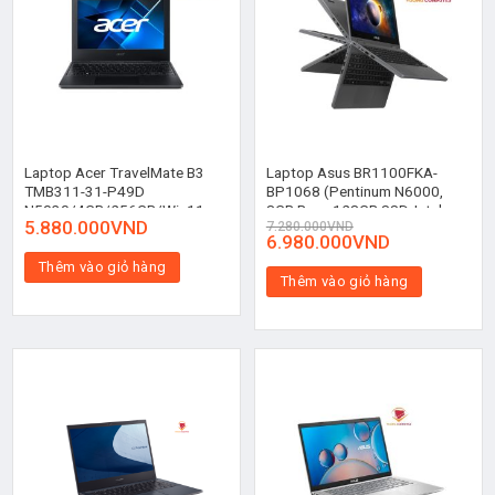
Laptop Acer TravelMate B3
Laptop Asus BR1100FKA-
TMB311-31-P49D
BP1068 (Pentinum N6000,
N5030/4GB/256GB/Win11
8GB Ram, 128GB SSD, Intel
5.880.000
VND
7.280.000
VND
(NX.VNFSV.005)
UHD, 11.6 inch HD Cảm ứng,
6.980.000
VND
WiFi 6)
Thêm vào giỏ hàng
Thêm vào giỏ hàng