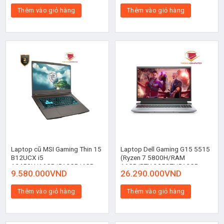
Thêm vào giỏ hàng
Thêm vào giỏ hàng
Laptop cũ MSI Gaming Thin 15
Laptop Dell Gaming G15 5515
B12UCX i5
(Ryzen 7 5800H/RAM
12450H/16GB/512GB/4GB
16GB/RTX 3050Ti/512GB
9.580.000
VND
26.290.000
VND
RTX2050/144Hz/Win11
SSD/ Windows 11 + Office)
Thêm vào giỏ hàng
Thêm vào giỏ hàng