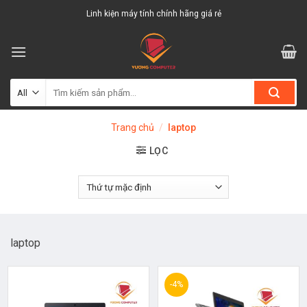
Skip
Linh kiện máy tính chính hãng giá rẻ
to
content
Tìm
kiếm:
Trang chủ
/
laptop
LỌC
laptop
-4%