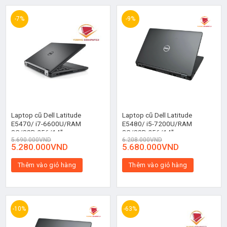
-7%
-9%
Laptop cũ Dell Latitude
Laptop cũ Dell Latitude
E5470/ i7-6600U/RAM
E5480/ i5-7200U/RAM
8G/SSD 256/14″
8G/SSD 256/14″
5.690.000
VND
6.208.000
VND
5.280.000
VND
5.680.000
VND
Thêm vào giỏ hàng
Thêm vào giỏ hàng
-10%
-63%