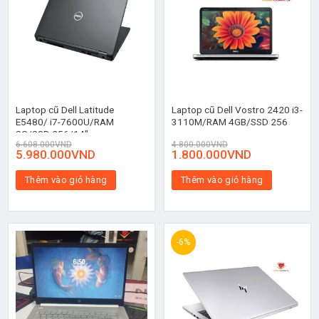
Laptop cũ Dell Latitude
Laptop cũ Dell Vostro 2420 i3-
E5480/ i7-7600U/RAM
3110M/RAM 4GB/SSD 256
8G/SSD 256/14″
6.608.000
VND
4.800.000
VND
5.980.000
VND
1.800.000
VND
Thêm vào giỏ hàng
Thêm vào giỏ hàng
-6%