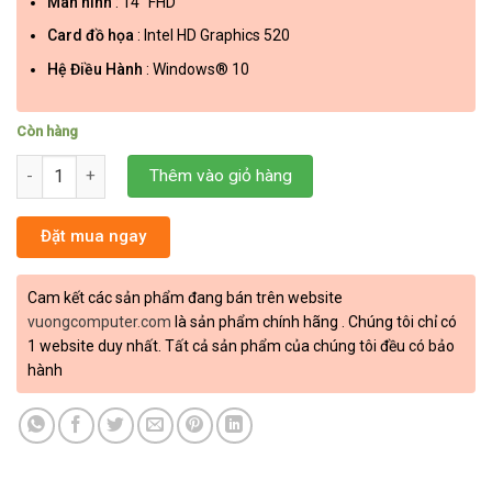
Màn hình
: 14″ FHD
Card đồ họa
: Intel HD Graphics 520
Hệ Điều Hành
: Windows® 10
Còn hàng
Laptop cũ Dell Latitude E5470/ i7-6600U/RAM 8G/SSD 256/14" số
Thêm vào giỏ hàng
Đặt mua ngay
Cam kết các sản phẩm đang bán trên website
vuongcomputer.com
là sản phẩm chính hãng . Chúng tôi chỉ có
1 website duy nhất. Tất cả sản phẩm của chúng tôi đều có bảo
hành