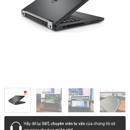
Hãy để lại
SĐT, chuyên viên tư vấn
của chúng tôi sẽ
gọi ngay cho bạn
miễn phí!