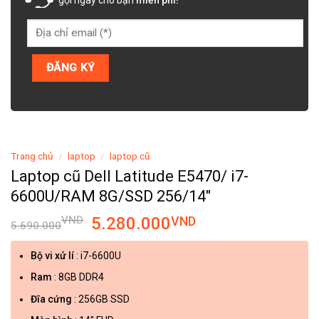
Trang chủ
/
laptop
/
laptop cũ
Laptop cũ Dell Latitude E5470/ i7-
6600U/RAM 8G/SSD 256/14″
VND
5.280.000
VND
5.690.000
Bộ vi xử lí
: i7-6600U
Ram
: 8GB DDR4
Đĩa cứng
: 256GB SSD