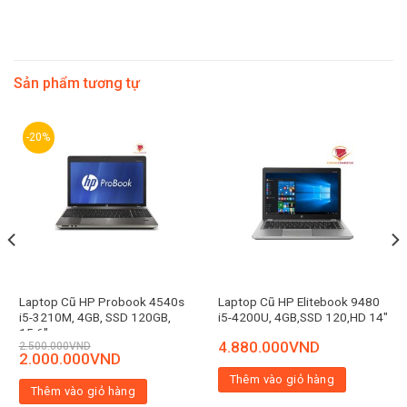
Sản phẩm tương tự
-20%
Laptop Cũ HP Probook 4540s
Laptop Cũ HP Elitebook 9480
i5-3210M, 4GB, SSD 120GB,
i5-4200U, 4GB,SSD 120,HD 14″
15.6″
4.880.000
VND
2.500.000
VND
2.000.000
VND
Thêm vào giỏ hàng
Thêm vào giỏ hàng