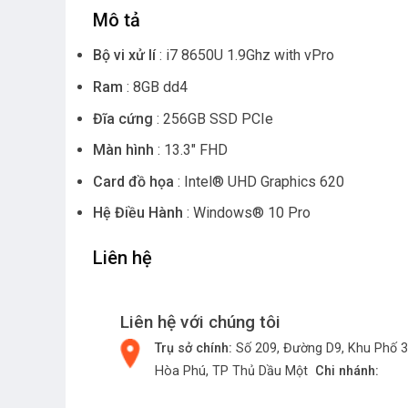
Mô tả
Bộ vi xử lí
: i7 8650U 1.9Ghz with vPro
Ram
: 8GB dd4
Đĩa cứng
: 256GB SSD PCIe
Màn hình
: 13.3″ FHD
Card đồ họa
: Intel® UHD Graphics 620
Hệ Điều Hành
: Windows® 10 Pro
Liên hệ
Liên hệ với chúng tôi
Trụ sở chính:
Số 209, Đường D9, Khu Phố 3
Hòa Phú, TP Thủ Dầu Một
Chi nhánh: