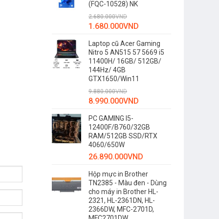
(FQC-10528) NK
2.680.000
VND
1.680.000
VND
Laptop cũ Acer Gaming
Nitro 5 AN515 57 5669 i5
11400H/ 16GB/ 512GB/
144Hz/ 4GB
GTX1650/Win11
9.880.000
VND
8.990.000
VND
PC GAMING I5-
12400F/B760/32GB
RAM/512GB SSD/RTX
4060/650W
26.890.000
VND
Hộp mực in Brother
TN2385 - Màu đen - Dùng
cho máy in Brother HL-
2321, HL-2361DN, HL-
2366DW, MFC-2701D,
MFC2701DW