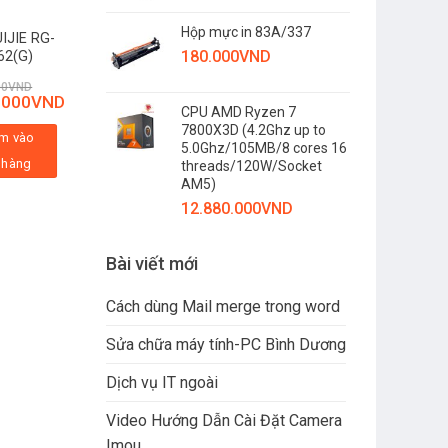
Hộp mực in 83A/337
UIJIE RG-
Laptop Cũ HP
180.000
VND
62(G)
Elitebook 840 G6
I5 8250U / 8GB
00
VND
6.980.000
VND
RAM / 256GB
.000
VND
6.580.000
VND
SSD / 14 inch
CPU AMD Ryzen 7
FHD
7800X3D (4.2Ghz up to
m vào
Thêm vào
5.0Ghz/105MB/8 cores 16
 hàng
giỏ hàng
threads/120W/Socket
AM5)
12.880.000
VND
Bài viết mới
Cách dùng Mail merge trong word
Sửa chữa máy tính-PC Bình Dương
Dịch vụ IT ngoài
Video Hướng Dẫn Cài Đặt Camera
Imou