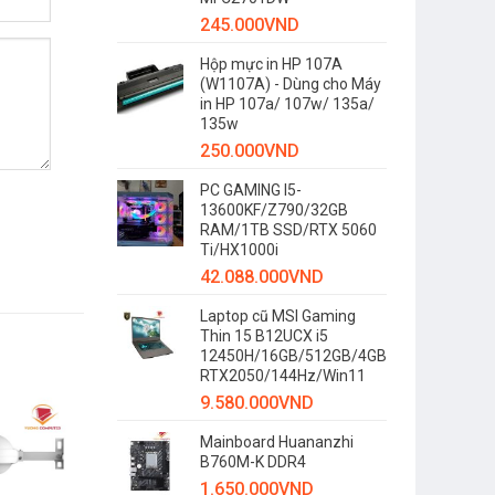
245.000
VND
Hộp mực in HP 107A
(W1107A) - Dùng cho Máy
in HP 107a/ 107w/ 135a/
135w
250.000
VND
PC GAMING I5-
13600KF/Z790/32GB
RAM/1TB SSD/RTX 5060
Ti/HX1000i
42.088.000
VND
Laptop cũ MSI Gaming
Thin 15 B12UCX i5
12450H/16GB/512GB/4GB
RTX2050/144Hz/Win11
9.580.000
VND
-6%
Mainboard Huananzhi
B760M-K DDR4
1.650.000
VND