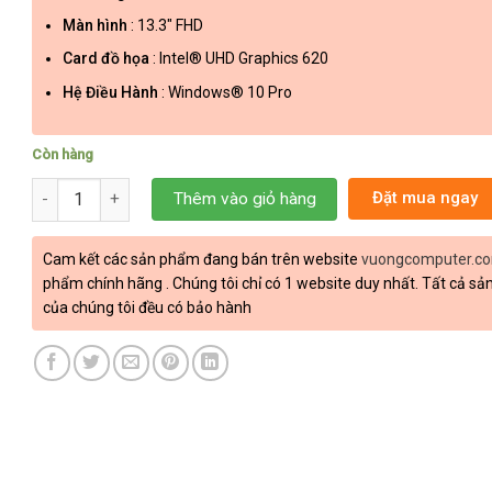
Màn hình
: 13.3″ FHD
Card đồ họa
: Intel® UHD Graphics 620
Hệ Điều Hành
: Windows® 10 Pro
Còn hàng
Laptop Cũ Dell Latitude 7390 i7 8650U/ 8GB /256GB SSD số lượ
Đặt mua ngay
Thêm vào giỏ hàng
Cam kết các sản phẩm đang bán trên website
vuongcomputer.c
phẩm chính hãng . Chúng tôi chỉ có 1 website duy nhất. Tất cả s
của chúng tôi đều có bảo hành