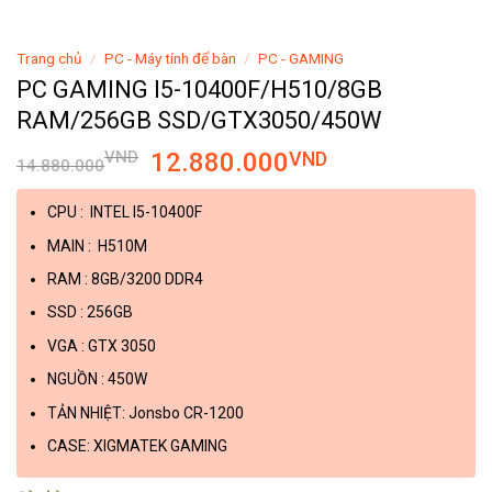
Trang chủ
/
PC - Máy tính để bàn
/
PC - GAMING
PC GAMING I5-10400F/H510/8GB
RAM/256GB SSD/GTX3050/450W
VND
12.880.000
VND
14.880.000
CPU : INTEL I5-10400F
MAIN : H510M
RAM : 8GB/3200 DDR4
SSD : 256GB
VGA : GTX 3050
NGUỒN : 450W
TẢN NHIỆT: Jonsbo CR-1200
CASE: XIGMATEK GAMING