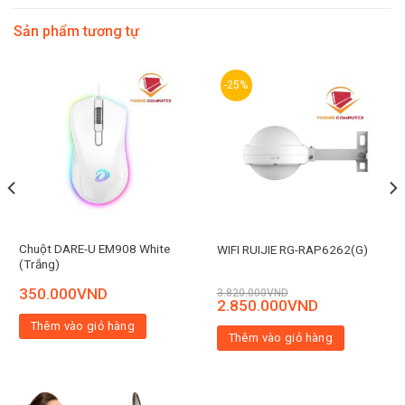
Sản phẩm tương tự
-25%
Chuột DARE-U EM908 White
WIFI RUIJIE RG-RAP6262(G)
(Trắng)
350.000
VND
3.820.000
VND
2.850.000
VND
Thêm vào giỏ hàng
Thêm vào giỏ hàng