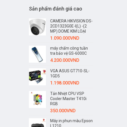
Sản phẩm đánh giá cao
CAMERA HIKVISION DS-
2CD1323G0E-I(L) -(2
MP) DOME KIM LOẠI
1.090.000
VND
máy chấm công tuần
tra bảo vệ GS-6000C
4.200.000
VND
VGA ASUS GT710-SL-
1GD5
1.198.000
VND
Tản Nhiệt CPU VSP
Cooler Master T410i
RGB
350.000
VND
Máy in phun màu Epson
L1210