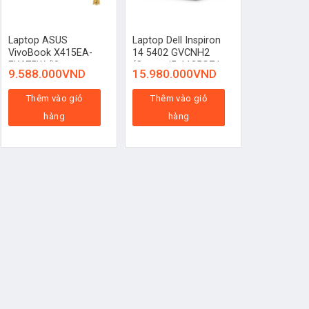
Laptop ASUS
Laptop Dell Inspiron
VivoBook X415EA-
14 5402 GVCNH2
EK675W (i3-
(Core ™ i5-1135G7 |
9.588.000
VND
15.980.000
VND
1115G4/RAM
4GB | 256GB | MX330
4GB/256GB SSD)
2GB | 14 inch FHD |
Thêm vào giỏ
Thêm vào giỏ
Win 10 | Bạc)
hàng
hàng