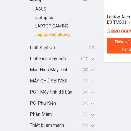
ASUS
Laptop Acer
laptop cũ
B3 TMB311-
LAPTOP GAMING
N5030/4GB/
5.880.000
(NX.VNFSV.0
Laptop văn phòng
Thêm vào
Linh Kiện Cũ
(18)
hàn
Linh kiện máy tính
(117)
Màn Hình Máy Tính
(25)
MÁY CHỦ SERVER
(19)
PC - Máy tính để bàn
(35)
PC-Phụ Kiện
(27)
Phần Mềm
(16)
Thiết bị âm thanh
(11)