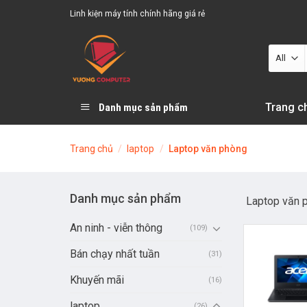
Skip
Linh kiện máy tính chính hãng giá rẻ
to
content
Trang c
Danh mục sản phẩm
Trang chủ
/
laptop
/
Laptop văn phòng
Danh mục sản phẩm
Laptop văn 
An ninh - viễn thông
(109)
Bán chạy nhất tuần
(31)
Khuyến mãi
(16)
laptop
(26)