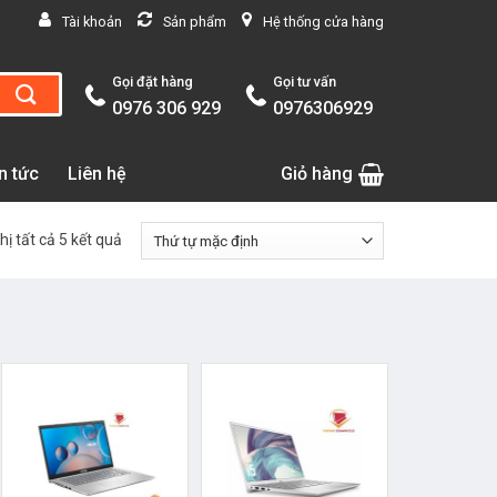
Tài khoản
Sản phẩm
Hệ thống cửa hàng
Gọi đặt hàng
Gọi tư vấn
0976 306 929
0976306929
n tức
Liên hệ
Giỏ hàng
hị tất cả 5 kết quả