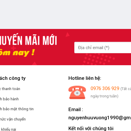
ách công ty
Hotline liên hệ:
0976 306 929
 thanh toán
(Tất c
ngày trong tuần)
ch bảo hành
Email :
h bảo mật thông tin
nguyenhuuvuong1990@gma
hức vận chuyển
Kết nối với chúng tôi
 khiếu nại