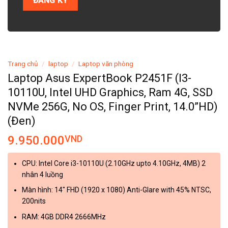
Trang chủ
/
laptop
/
Laptop văn phòng
Laptop Asus ExpertBook P2451F (I3-
10110U, Intel UHD Graphics, Ram 4G, SSD
NVMe 256G, No OS, Finger Print, 14.0”HD)
(Đen)
9.950.000
VND
CPU: Intel Core i3-10110U (2.10GHz upto 4.10GHz, 4MB) 2
nhân 4 luồng
Màn hình: 14″ FHD (1920 x 1080) Anti-Glare with 45% NTSC,
200nits
RAM: 4GB DDR4 2666MHz