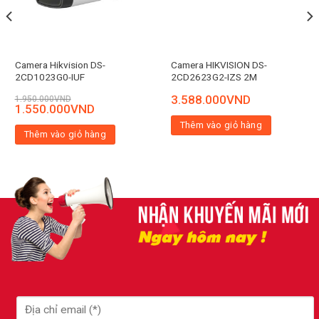
Camera Hikvision DS-
Camera HIKVISION DS-
2CD1023G0-IUF
2CD2623G2-IZS 2M
3.588.000
VND
1.950.000
VND
1.550.000
VND
Thêm vào giỏ hàng
Thêm vào giỏ hàng