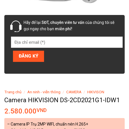
Hãy để lại
SĐT, chuyên viên tư vấn
của chúng tôi sẽ
gọi ngay cho bạn
miễn phí!
Trang chủ
/
An ninh - viễn thông
/
CAMERA
/
HIKVISON
Camera HIKVISION DS-2CD2021G1-IDW1
2.580.000
VND
– Camera IP Trụ 2MP WIFI, chuẩn nén H.265+