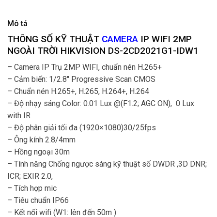
Mô tả
THÔNG SỐ KỸ THUẬT
CAMERA
IP WIFI 2MP
NGOÀI TRỜI HIKVISION DS-2CD2021G1-IDW1
– Camera IP Trụ 2MP WIFI, chuẩn nén H.265+
– Cảm biến: 1/2.8″ Progressive Scan CMOS
– Chuẩn nén H.265+, H.265, H.264+, H.264
– Độ nhạy sáng Color: 0.01 Lux @(F1.2; AGC ON), 0 Lux
with IR
– Độ phân giải tối đa (1920×1080)30/25fps
– Ông kính 2.8/4mm
– Hồng ngoại 30m
– Tính năng Chống ngược sáng kỹ thuật số DWDR ,3D DNR;
ICR; EXIR 2.0,
– Tích hợp mic
– Tiêu chuẩn IP66
– Kết nối wifi (W1: lên đến 50m )