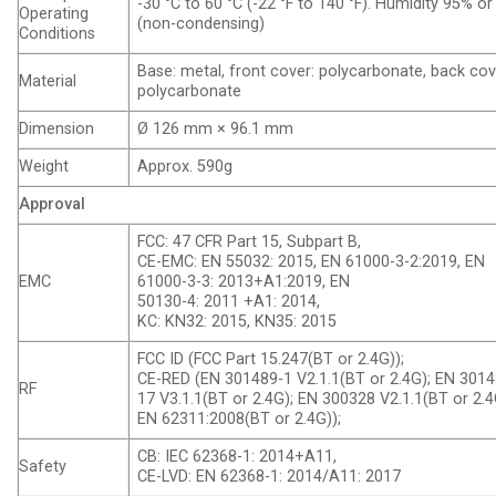
-30 °C to 60 °C (-22 °F to 140 °F). Humidity 95% or
Operating
(non-condensing)
Conditions
Base: metal, front cover: polycarbonate, back cov
Material
polycarbonate
Dimension
Ø 126 mm × 96.1 mm
Weight
Approx. 590g
Approval
FCC: 47 CFR Part 15, Subpart B,
CE-EMC: EN 55032: 2015, EN 61000-3-2:2019, EN
EMC
61000-3-3: 2013+A1:2019, EN
50130-4: 2011 +A1: 2014,
KC: KN32: 2015, KN35: 2015
FCC ID (FCC Part 15.247(BT or 2.4G));
CE-RED (EN 301489-1 V2.1.1(BT or 2.4G); EN 3014
RF
17 V3.1.1(BT or 2.4G); EN 300328 V2.1.1(BT or 2.4
EN 62311:2008(BT or 2.4G));
CB: IEC 62368-1: 2014+A11,
Safety
CE-LVD: EN 62368-1: 2014/A11: 2017