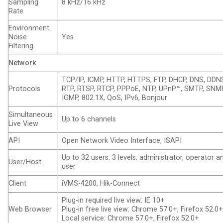
Sampling
8 kHz/16 kHz
Rate
Environment
Noise
Yes
Filtering
Network
TCP/IP, ICMP, HTTP, HTTPS, FTP, DHCP, DNS, DDN
Protocols
RTP, RTSP, RTCP, PPPoE, NTP, UPnP™, SMTP, SNM
IGMP, 802.1X, QoS, IPv6, Bonjour
Simultaneous
Up to 6 channels
Live View
API
Open Network Video Interface, ISAPI
Up to 32 users. 3 levels: administrator, operator a
User/Host
user
Client
iVMS-4200, Hik-Connect
Plug-in required live view: IE 10+
Web Browser
Plug-in free live view: Chrome 57.0+, Firefox 52.0
Local service: Chrome 57.0+, Firefox 52.0+