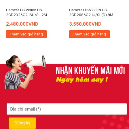
Camera HikVision DS-
Camera HIKVISION DS-
2CD2326G2-ISU/SL 2M
2CD2086G2-IU/SL(D) 8M
2.480.000
VND
3.550.000
VND
Thêm vào giỏ hàng
Thêm vào giỏ hàng