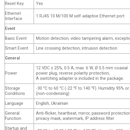
Reset Key
Yes
Ethernet
1 RJ45 10 M/100 M self-adaptive Ethernet port
Interface
Event
Basic Event
Motion detection, video tampering alarm, excepti
Smart Event
Line crossing detection, intrusion detection
General
12 VDC ± 25%, 0.5 A, max. 6 W, Ø 5.5 mm coaxial
Power
power plug, reverse polarity protection,
A switching adapter is included in the package.
Storage
-30 °C to 60 °C (-22 °F to 140 °F). Humidity 95% or
Conditions
(non-condensing)
Language
English, Ukrainian
General
Anti-flicker, heartbeat, mirror, password protection
Function
privacy mask, watermark, IP address filter
Startup and