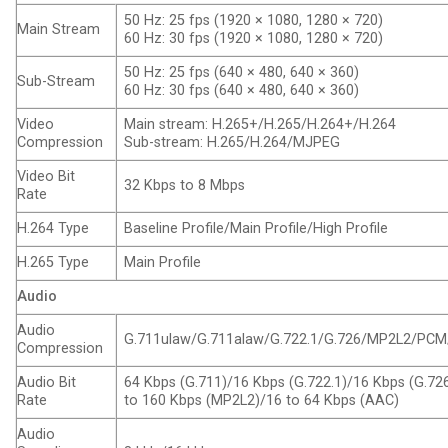
50 Hz: 25 fps (1920 × 1080, 1280 × 720)
Main Stream
60 Hz: 30 fps (1920 × 1080, 1280 × 720)
50 Hz: 25 fps (640 × 480, 640 × 360)
Sub-Stream
60 Hz: 30 fps (640 × 480, 640 × 360)
Video
Main stream: H.265+/H.265/H.264+/H.264
Compression
Sub-stream: H.265/H.264/MJPEG
Video Bit
32 Kbps to 8 Mbps
Rate
H.264 Type
Baseline Profile/Main Profile/High Profile
H.265 Type
Main Profile
Audio
Audio
G.711ulaw/G.711alaw/G.722.1/G.726/MP2L2/PC
Compression
Audio Bit
64 Kbps (G.711)/16 Kbps (G.722.1)/16 Kbps (G.72
Rate
to 160 Kbps (MP2L2)/16 to 64 Kbps (AAC)
Audio