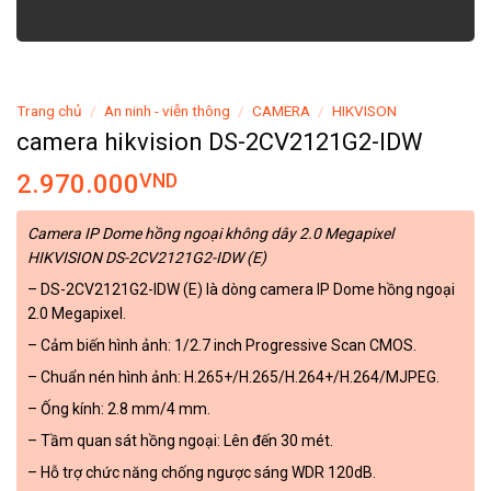
Trang chủ
/
An ninh - viễn thông
/
CAMERA
/
HIKVISON
camera hikvision DS-2CV2121G2-IDW
2.970.000
VND
Camera IP Dome hồng ngoại không dây 2.0 Megapixel
HIKVISION DS-2CV2121G2-IDW (E)
– DS-2CV2121G2-IDW (E) là dòng camera IP Dome hồng ngoại
2.0 Megapixel.
– Cảm biến hình ảnh: 1/2.7 inch Progressive Scan CMOS.
– Chuẩn nén hình ảnh: H.265+/H.265/H.264+/H.264/MJPEG.
– Ống kính: 2.8 mm/4 mm.
– Tầm quan sát hồng ngoại: Lên đến 30 mét.
– Hỗ trợ chức năng chống ngược sáng WDR 120dB.