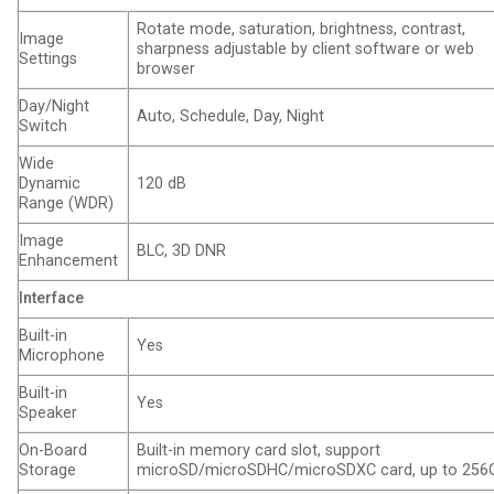
Rotate mode, saturation, brightness, contrast,
Image
sharpness adjustable by client software or web
Settings
browser
Day/Night
Auto, Schedule, Day, Night
Switch
Wide
Dynamic
120 dB
Range (WDR)
Image
BLC, 3D DNR
Enhancement
Interface
Built-in
Yes
Microphone
Built-in
Yes
Speaker
On-Board
Built-in memory card slot, support
Storage
microSD/microSDHC/microSDXC card, up to 256