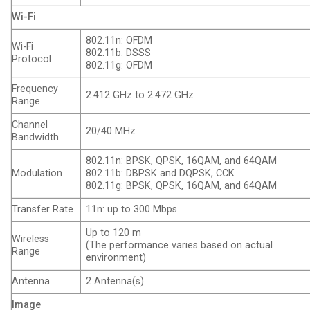
Wi-Fi
802.11n: OFDM
Wi-Fi
802.11b: DSSS
Protocol
802.11g: OFDM
Frequency
2.412 GHz to 2.472 GHz
Range
Channel
20/40 MHz
Bandwidth
802.11n: BPSK, QPSK, 16QAM, and 64QAM
Modulation
802.11b: DBPSK and DQPSK, CCK
802.11g: BPSK, QPSK, 16QAM, and 64QAM
Transfer Rate
11n: up to 300 Mbps
Up to 120 m
Wireless
(The performance varies based on actual
Range
environment)
Antenna
2 Antenna(s)
Image