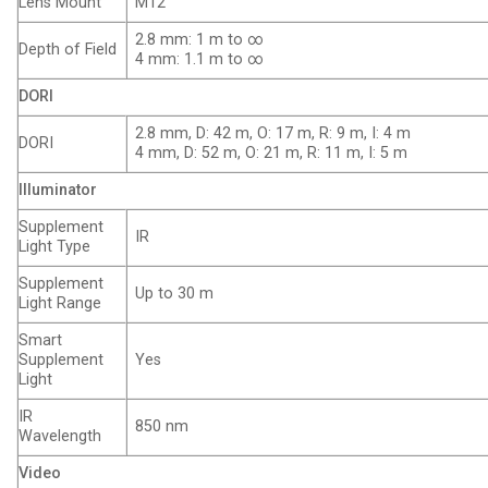
Lens Mount
M12
2.8 mm: 1 m to ∞
Depth of Field
4 mm: 1.1 m to ∞
DORI
2.8 mm, D: 42 m, O: 17 m, R: 9 m, I: 4 m
DORI
4 mm, D: 52 m, O: 21 m, R: 11 m, I: 5 m
Illuminator
Supplement
IR
Light Type
Supplement
Up to 30 m
Light Range
Smart
Supplement
Yes
Light
IR
850 nm
Wavelength
Video