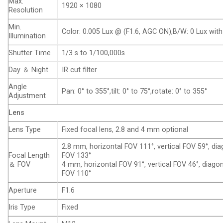
Max.
1920 × 1080
Resolution
Min.
Color: 0.005 Lux @ (F1.6, AGC ON),B/W: 0 Lux with
Illumination
Shutter Time
1/3 s to 1/100,000s
Day ＆ Night
IR cut filter
Angle
Pan: 0° to 355°,tilt: 0° to 75°,rotate: 0° to 355°
Adjustment
Lens
Lens Type
Fixed focal lens, 2.8 and 4 mm optional
2.8 mm, horizontal FOV 111°, vertical FOV 59°, dia
Focal Length
FOV 133°
＆ FOV
4 mm, horizontal FOV 91°, vertical FOV 46°, diago
FOV 110°
Aperture
F1.6
Iris Type
Fixed