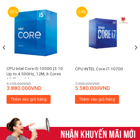
-25%
-24%
CPU Intel Core i5-10500 (3.10
CPU INTEL Core i7-10700
Up to 4.50GHz, 12M, 6 Cores
12 Threads)
5.198.000
VND
7.388.000
VND
3.880.000
VND
5.580.000
VND
Thêm vào giỏ hàng
Thêm vào giỏ hàng