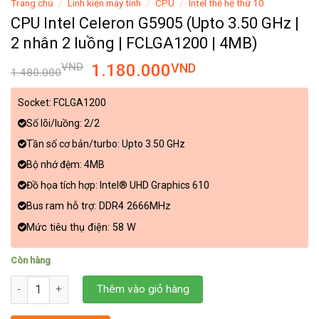
Trang chủ
/
Linh kiện máy tính
/
CPU
/
Intel thế hệ thứ 10
CPU Intel Celeron G5905 (Upto 3.50 GHz |
2 nhân 2 luồng | FCLGA1200 | 4MB)
VND
1.180.000
VND
1.480.000
Socket: FCLGA1200
Số lõi/luồng: 2/2
Tần số cơ bản/turbo: Upto 3.50 GHz
Bộ nhớ đệm: 4MB
Đồ họa tích hợp: Intel® UHD Graphics 610
Bus
ram hỗ trợ: DDR4 2666MHz
Mức tiêu thụ điện: 58 W
Còn hàng
CPU Intel Celeron G5905 (Upto 3.50 GHz | 2 nhân 2 luồng | FCLG
Thêm vào giỏ hàng