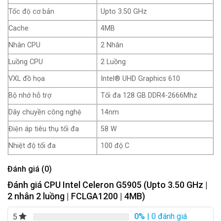
Tốc độ cơ bản
Upto 3.50 GHz
Cache
4MB
Nhân CPU
2 Nhân
Luồng CPU
2 Luồng
VXL đồ họa
Intel® UHD Graphics 610
Bộ nhớ hỗ trợ
Tối đa 128 GB DDR4-2666Mhz
Dây chuyền công nghệ
14nm
Điện áp tiêu thụ tối đa
58 W
Nhiệt độ tối đa
100 độ C
Đánh giá (0)
Đánh giá CPU Intel Celeron G5905 (Upto 3.50 GHz |
2 nhân 2 luồng | FCLGA1200 | 4MB)
0%
| 0 đánh giá
5