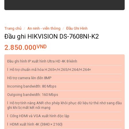
Trang chủ
/
An ninh - viễn thông
/
Đầu Ghi Hình
Đầu ghi HIKVISION DS-7608NI-K2
2.850.000
VND
Đầu ghi hình IP xuất hình Ultra HD 4K 8 kênh
l Hỗ trợ chuẩn mã hóa H.265+/H.265/H.264/H.264+
Hỗ trợ camera lên đến 8MP
Incoming bandwidth: 80 Mbps
Outgoing bandwidth: 160 Mbps
l Hỗ trợ tính năng ANR cho phép khôi phục dữ liệu từ thẻ nhớ sang đầu
ghi khi bị mất kết nối mạng
l Cổng HDMI và VGA xuất hình độc lập
l HDMI xuất hình 4K (3840 × 2160)