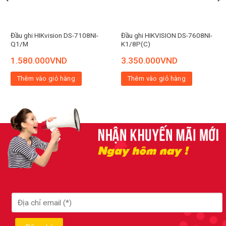
Đầu ghi HIKvision DS-7108NI-
Đầu ghi HIKVISION DS-7608NI-
Q1/M
K1/8P(C)
1.580.000
VND
3.350.000
VND
Thêm vào giỏ hàng
Thêm vào giỏ hàng