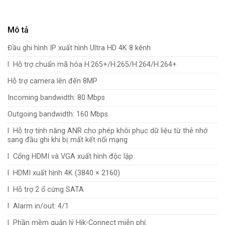
Mô tả
Đầu ghi hình IP xuất hình Ultra HD 4K 8 kênh
l Hỗ trợ chuẩn mã hóa H.265+/H.265/H.264/H.264+
Hỗ trợ camera lên đến 8MP
Incoming bandwidth: 80 Mbps
Outgoing bandwidth: 160 Mbps
l Hỗ trợ tính năng ANR cho phép khôi phục dữ liệu từ thẻ nhớ
sang đầu ghi khi bị mất kết nối mạng
l Cổng HDMI và VGA xuất hình độc lập
l HDMI xuất hình 4K (3840 × 2160)
l Hỗ trợ 2 ổ cứng SATA
l Alarm in/out: 4/1
l Phần mềm quản lý Hik-Connect miễn phí.