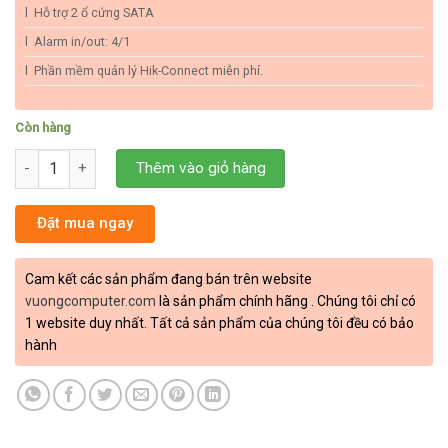
l Hỗ trợ 2 ổ cứng SATA
l Alarm in/out: 4/1
l Phần mềm quản lý Hik-Connect miễn phí.
Còn hàng
Đầu ghi HIKVISION DS-7608NI-K2 số lượng
Thêm vào giỏ hàng
Đặt mua ngay
Cam kết các sản phẩm đang bán trên website
vuongcomputer.com
là sản phẩm chính hãng . Chúng tôi chỉ có
1 website duy nhất. Tất cả sản phẩm của chúng tôi đều có bảo
hành