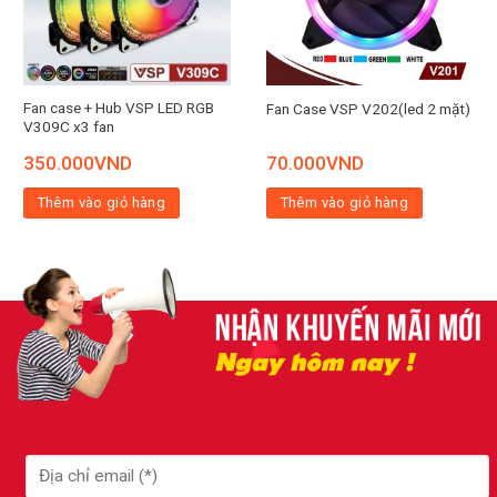
Fan case + Hub VSP LED RGB
Fan Case VSP V202(led 2 mặt)
V309C x3 fan
350.000
VND
70.000
VND
Thêm vào giỏ hàng
Thêm vào giỏ hàng