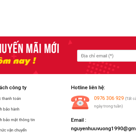
ách công ty
Hotline liên hệ:
0976 306 929
 thanh toán
(Tất c
ngày trong tuần)
ch bảo hành
Email :
h bảo mật thông tin
nguyenhuuvuong1990@gma
hức vận chuyển