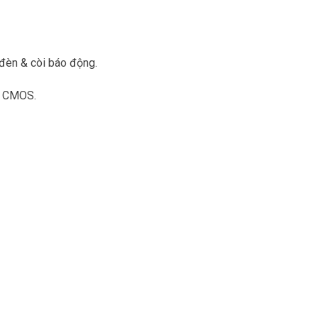
èn & còi báo động.
n CMOS.