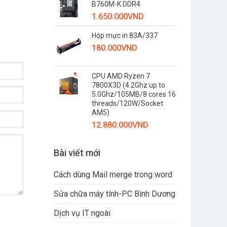
B760M-K DDR4
1.650.000
VND
Hộp mực in 83A/337
180.000
VND
CPU AMD Ryzen 7
7800X3D (4.2Ghz up to
5.0Ghz/105MB/8 cores 16
threads/120W/Socket
AM5)
12.880.000
VND
Bài viết mới
Cách dùng Mail merge trong word
Sửa chữa máy tính-PC Bình Dương
Dịch vụ IT ngoài