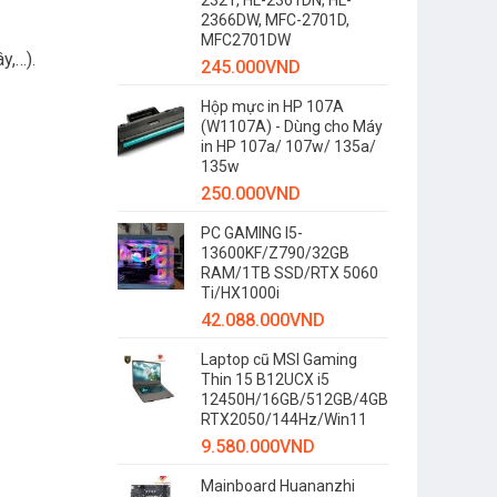
2321, HL-2361DN, HL-
2366DW, MFC-2701D,
MFC2701DW
y,…).
245.000
VND
Hộp mực in HP 107A
(W1107A) - Dùng cho Máy
in HP 107a/ 107w/ 135a/
135w
250.000
VND
PC GAMING I5-
13600KF/Z790/32GB
RAM/1TB SSD/RTX 5060
Ti/HX1000i
42.088.000
VND
Laptop cũ MSI Gaming
Thin 15 B12UCX i5
12450H/16GB/512GB/4GB
RTX2050/144Hz/Win11
9.580.000
VND
Mainboard Huananzhi