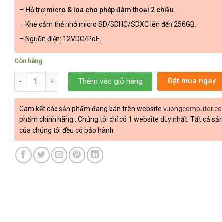
– Hỗ trợ micro & loa cho phép đàm thoại 2 chiều.
– Khe cắm thẻ nhớ micro SD/SDHC/SDXC lên đến 256GB.
– Nguồn điện: 12VDC/PoE.
Còn hàng
Camera HIKVISION DS-2CD2666G2-IZSU/SL 6M số lượng
Đặt mua ngay
Thêm vào giỏ hàng
Cam kết các sản phẩm đang bán trên website
vuongcomputer.c
phẩm chính hãng . Chúng tôi chỉ có 1 website duy nhất. Tất cả s
của chúng tôi đều có bảo hành