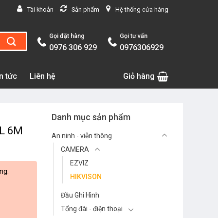
Tài khoản
Sản phẩm
Hệ thống cửa hàng
Gọi đặt hàng
Gọi tư vấn
0976 306 929
0976306929
n tức
Liên hệ
Giỏ hàng
Danh mục sản phẩm
SL 6M
An ninh - viễn thông
CAMERA
EZVIZ
ng.
HIKVISON
Đầu Ghi Hình
Tổng đài - điện thoại