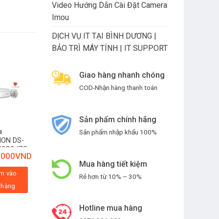
Video Hướng Dẫn Cài Đặt Camera
Imou
DỊCH VỤ IT TẠI BÌNH DƯƠNG |
BẢO TRÌ MÁY TÍNH | IT SUPPORT
Giao hàng nhanh chóng
-6%
COD-Nhận hàng thanh toán
Sản phẩm chính hãng
a
Camera Hikvision
Sản phẩm nhập khẩu 100%
ION DS-
DS-2CV2Q21FD-
43G2-IZS
IW
.000
VND
1.219.000
VND
1.150.000
VND
Mua hàng tiết kiệm
m vào
Rẻ hơn từ 10% – 30%
Thêm vào
 hàng
giỏ hàng
Hotline mua hàng