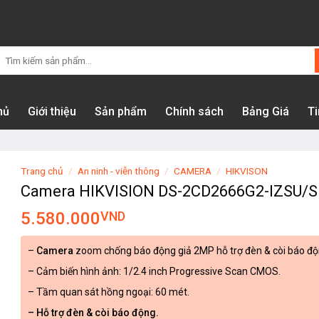
Tìm
kiếm:
hủ
Giới thiệu
Sản phẩm
Chính sách
Bảng Giá
Ti
Trang chủ
/
An ninh - viễn thông
/
CAMERA
/
HIKVISON
Camera HIKVISION DS-2CD2666G2-IZSU/
5.580.000
VND
–
Camera
zoom chống báo động giả 2MP hỗ trợ đèn & còi báo độ
– Cảm biến hình ảnh: 1/2.4 inch Progressive Scan CMOS.
– Tầm quan sát hồng ngoại: 60 mét.
– Hỗ trợ đèn & còi báo động.