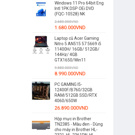
Windows 11 Pro 64bit Eng
Intl 1PK DSP OEi DVD
(FQC-10528) NK
2.680.000
VND
1.680.000
VND
Laptop cũ Acer Gaming
Nitro 5 AN515 57 5669 i5
11400H/ 16GB/ 512GB/
144Hz/ 4GB
GTX1650/Win11
9.880.000
VND
8.990.000
VND
PC GAMING I5-
12400F/B760/32GB
RAM/512GB SSD/RTX
4060/650W
26.890.000
VND
Hộp mực in Brother
TN2385 - Màu đen - Dùng
cho máy in Brother HL-