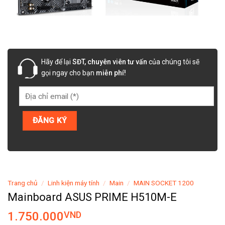
Hãy để lại
SĐT, chuyên viên tư vấn
của chúng tôi sẽ
gọi ngay cho bạn
miễn phí!
Trang chủ
/
Linh kiện máy tính
/
Main
/
MAIN SOCKET 1200
Mainboard ASUS PRIME H510M-E
1.750.000
VND