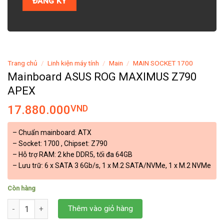
Trang chủ
/
Linh kiện máy tính
/
Main
/
MAIN SOCKET 1700
Mainboard ASUS ROG MAXIMUS Z790
APEX
17.880.000
VND
– Chuẩn mainboard: ATX
– Socket: 1700 , Chipset: Z790
– Hỗ trợ RAM: 2 khe DDR5, tối đa 64GB
– Lưu trữ: 6 x SATA 3 6Gb/s, 1 x M.2 SATA/NVMe, 1 x M.2 NVMe
Còn hàng
Mainboard ASUS ROG MAXIMUS Z790 APEX số lượng
Thêm vào giỏ hàng