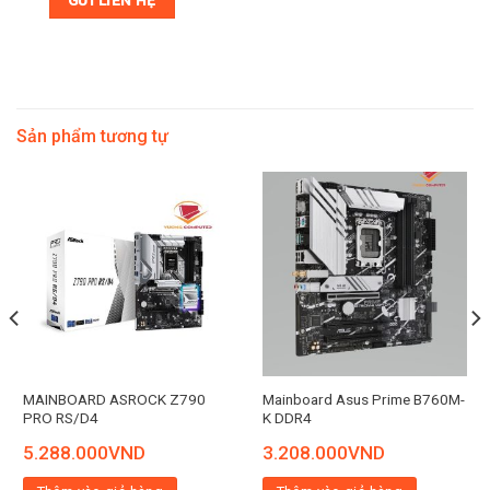
Sản phẩm tương tự
MAINBOARD ASROCK Z790
Mainboard Asus Prime B760M-
PRO RS/D4
K DDR4
5.288.000
VND
3.208.000
VND