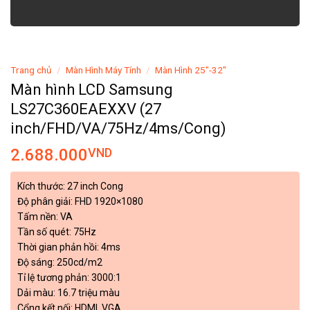
Trang chủ
/
Màn Hình Máy Tính
/
Màn Hình 25"-32"
Màn hình LCD Samsung
LS27C360EAEXXV (27
inch/FHD/VA/75Hz/4ms/Cong)
2.688.000
VND
Kích thước: 27 inch Cong
Độ phân giải: FHD 1920×1080
Tấm nền: VA
Tần số quét: 75Hz
Thời gian phản hồi: 4ms
Độ sáng: 250cd/m2
Tỉ lệ tương phản: 3000:1
Dải màu: 16.7 triệu màu
Cổng kết nối: HDMI, VGA