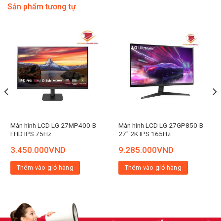
Sản phẩm tương tự
Màn hình LCD LG 27MP400-B
Màn hình LCD LG 27GP850-B
FHD IPS 75Hz
27″ 2K IPS 165Hz
3.450.000
VND
9.285.000
VND
Thêm vào giỏ hàng
Thêm vào giỏ hàng