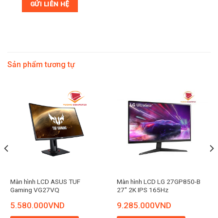
Sản phẩm tương tự
Màn hình LCD ASUS TUF
Màn hình LCD LG 27GP850-B
Gaming VG27VQ
27″ 2K IPS 165Hz
5.580.000
VND
9.285.000
VND