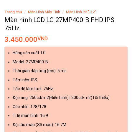
Trang chủ
/
Màn Hình Máy Tính
/
Màn Hình 25"-32"
Màn hình LCD LG 27MP400-B FHD IPS
75Hz
3.450.000
VND
Hãng sản xuất: LG
Model: 27MP400-B
Thời gian đáp ứng (ms): 5 ms
Tấm nền: IPS
Tốc độ làm tươi: 75Hz
Độ sáng: 250cd/m2(Điển hình) | 200cd/m2(Tối thiểu)
Góc nhìn: 178/178
Tỉ lệ màn hình: 16:9
Độ sâu màu (Số màu): 16.7M