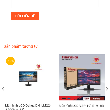
Sản phẩm tương tự
-40%
Màn hình LCD Dahua DHI-LM22-
Màn hình LCD VSP 19” E1918B
A200N – 22″