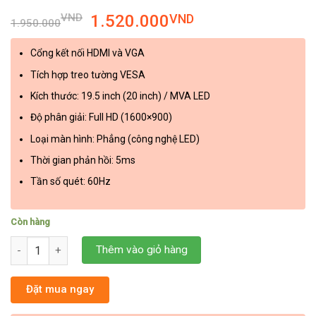
VND
1.520.000
VND
1.950.000
Cổng kết nối HDMI và VGA
Tích hợp treo tường VESA
Kích thước: 19.5 inch (20 inch) / MVA LED
Độ phân giải: Full HD (1600×900)
Loại màn hình: Phẳng (công nghệ LED)
Thời gian phản hồi: 5ms
Tần số quét: 60Hz
Còn hàng
Màn hình LCD VSP 20" VE19.5 số lượng
Thêm vào giỏ hàng
Đặt mua ngay