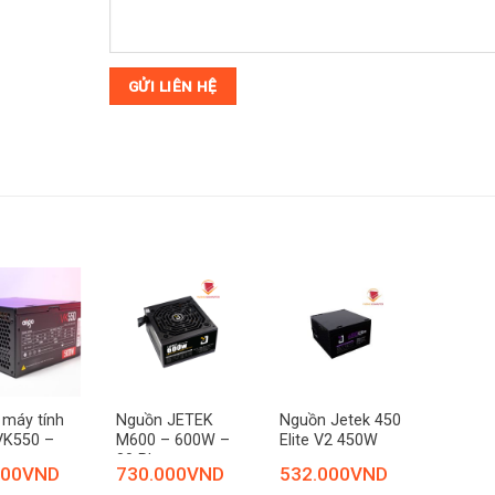
máy tính
Nguồn JETEK
Nguồn Jetek 450
VK550 –
M600 – 600W –
Elite V2 450W
80 Plus
000
VND
730.000
VND
532.000
VND