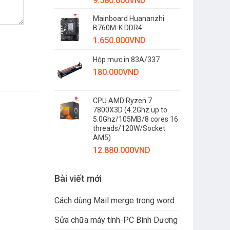
9.580.000
VND
Mainboard Huananzhi
B760M-K DDR4
1.650.000
VND
Hộp mực in 83A/337
180.000
VND
CPU AMD Ryzen 7
7800X3D (4.2Ghz up to
5.0Ghz/105MB/8 cores 16
threads/120W/Socket
AM5)
12.880.000
VND
Bài viết mới
Cách dùng Mail merge trong word
Sửa chữa máy tính-PC Bình Dương