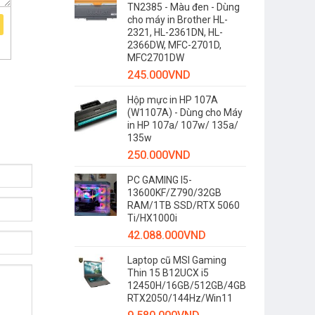
TN2385 - Màu đen - Dùng
cho máy in Brother HL-
2321, HL-2361DN, HL-
2366DW, MFC-2701D,
MFC2701DW
245.000
VND
Hộp mực in HP 107A
(W1107A) - Dùng cho Máy
in HP 107a/ 107w/ 135a/
135w
250.000
VND
PC GAMING I5-
13600KF/Z790/32GB
RAM/1TB SSD/RTX 5060
Ti/HX1000i
42.088.000
VND
Laptop cũ MSI Gaming
Thin 15 B12UCX i5
12450H/16GB/512GB/4GB
RTX2050/144Hz/Win11