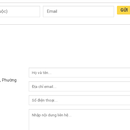
GỬI
, Phường