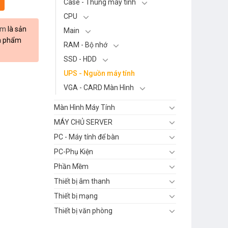
Case - Thùng máy tính
CPU
om
là sản
Main
ản phẩm
RAM - Bộ nhớ
SSD - HDD
UPS - Nguồn máy tính
VGA - CARD Màn Hình
Màn Hình Máy Tính
MÁY CHỦ SERVER
PC - Máy tính để bàn
PC-Phụ Kiện
Phần Mềm
Thiết bị âm thanh
Thiết bị mạng
Thiết bị văn phòng