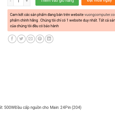
Đặt mua ngay
Thêm vào giỏ hàng
Cam kết các sản phẩm đang bán trên website
vuongcomputer.c
phẩm chính hãng . Chúng tôi chỉ có 1 website duy nhất. Tất cả s
của chúng tôi đều có bảo hành
t: 500WĐầu cấp nguồn cho Main: 24Pin (204)