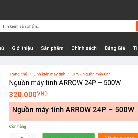
Tìm
kiếm:
hủ
Giới thiệu
Sản phẩm
Chính sách
Bảng Giá
Ti
Trang chủ
/
Linh kiện máy tính
/
UPS - Nguồn máy tính
Nguồn máy tính ARROW 24P – 500W
320.000
VND
Nguồn máy tính ARROW 24P – 500W
Còn hàng
Nguồn máy tính ARROW 24P - 500W số lượng