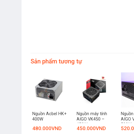
Sản phẩm tương tự
Nguồn Acbel HK+
Nguồn máy tính
Nguồn 
400W
AIGO VK450 –
AIGO 
450W
500W
480.000
VND
450.000
VND
520.