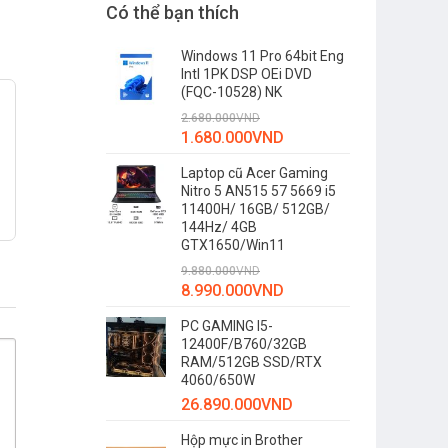
Có thể bạn thích
Windows 11 Pro 64bit Eng
Intl 1PK DSP OEi DVD
(FQC-10528) NK
2.680.000
VND
1.680.000
VND
Laptop cũ Acer Gaming
Nitro 5 AN515 57 5669 i5
11400H/ 16GB/ 512GB/
144Hz/ 4GB
GTX1650/Win11
9.880.000
VND
8.990.000
VND
PC GAMING I5-
12400F/B760/32GB
RAM/512GB SSD/RTX
4060/650W
26.890.000
VND
Hộp mực in Brother