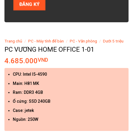
Trang chủ
/
PC - Máy tính để bàn
/
PC - Văn phòng
/
Dưới 5 triệu
PC VƯƠNG HOME OFFICE 1-01
4.685.000
VND
CPU: Intel I5-4590
Main: H81 MK
Ram: DDR3 4GB
Ổ cứng: SSD 240GB
Case: jetek
Nguồn: 250W