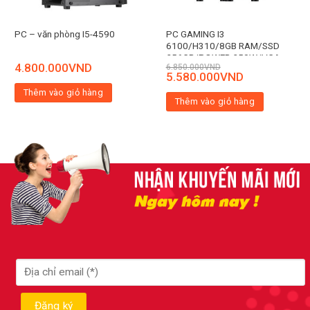
PC GAMING I3
PC – văn phòng I5-4590
6100/H310/8GB RAM/SSD
256GB/POWER 250W/VGA
4.800.000
VND
6.850.000
VND
5.580.000
VND
Thêm vào giỏ hàng
Thêm vào giỏ hàng