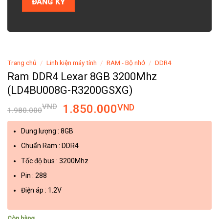
Trang chủ
/
Linh kiện máy tính
/
RAM - Bộ nhớ
/
DDR4
Ram DDR4 Lexar 8GB 3200Mhz
(LD4BU008G-R3200GSXG)
VND
1.850.000
VND
1.980.000
Dung lượng : 8GB
Chuẩn Ram : DDR4
Tốc độ bus : 3200Mhz
Pin : 288
Điện áp : 1.2V
Còn hàng