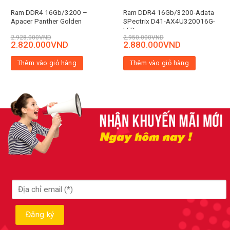
Ram DDR4 16Gb/3200 –
Ram DDR4 16Gb/3200-Adata
Apacer Panther Golden
SPectrix D41-AX4U320016G-
LED
2.928.000
VND
2.950.000
VND
2.820.000
VND
2.880.000
VND
Thêm vào giỏ hàng
Thêm vào giỏ hàng