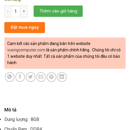
Ram DDR4 Lexar 8GB 3200Mhz (LD4BU008G-R3200GSXG) số lượ
Thêm vào giỏ hàng
Đặt mua ngay
Cam kết các sản phẩm đang bán trên website
vuongcomputer.com
là sản phẩm chính hãng . Chúng tôi chỉ có
1 website duy nhất. Tất cả sản phẩm của chúng tôi đều có bảo
hành
Mô tả
Dung lượng : 8GB
Chuẩn Ram : DDR4