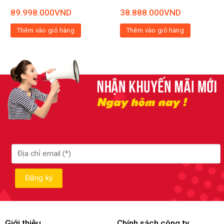
89.998.000
VND
38.888.000
VND
Thêm vào giỏ hàng
Thêm vào giỏ hàng
Giới thiệu
Chính sách công ty