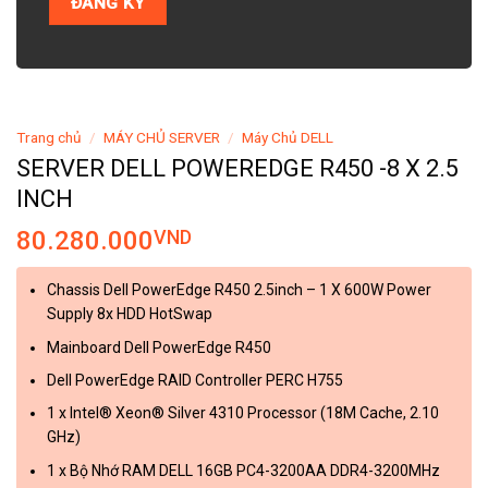
Trang chủ
/
MÁY CHỦ SERVER
/
Máy Chủ DELL
SERVER DELL POWEREDGE R450 -8 X 2.5
INCH
80.280.000
VND
Chassis Dell PowerEdge R450 2.5inch – 1 X 600W Power
Supply 8x HDD HotSwap
Mainboard Dell PowerEdge R450
Dell PowerEdge RAID Controller PERC H755
1 x Intel® Xeon® Silver 4310 Processor (18M Cache, 2.10
GHz)
1 x Bộ Nhớ RAM DELL 16GB PC4-3200AA DDR4-3200MHz