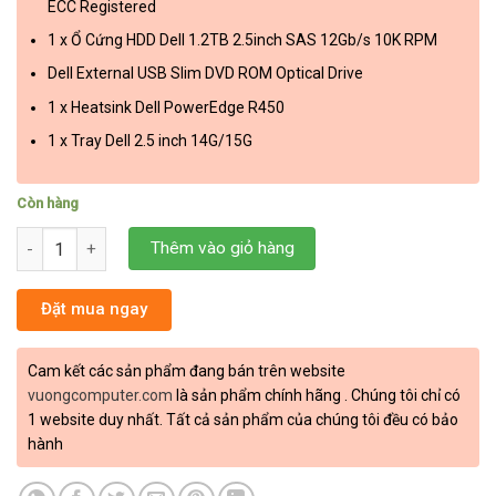
ECC Registered
1 x Ổ Cứng HDD Dell 1.2TB 2.5inch SAS 12Gb/s 10K RPM
Dell External USB Slim DVD ROM Optical Drive
1 x Heatsink Dell PowerEdge R450
1 x Tray Dell 2.5 inch 14G/15G
Còn hàng
SERVER DELL POWEREDGE R450 -8 X 2.5 INCH số lượng
Thêm vào giỏ hàng
Đặt mua ngay
Cam kết các sản phẩm đang bán trên website
vuongcomputer.com
là sản phẩm chính hãng . Chúng tôi chỉ có
1 website duy nhất. Tất cả sản phẩm của chúng tôi đều có bảo
hành