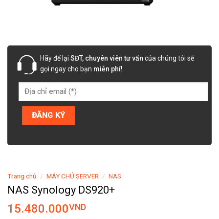
Hãy để lại
SĐT, chuyên viên tư vấn
của chúng tôi sẽ
gọi ngay cho bạn
miễn phí!
Trang chủ
/
MÁY CHỦ SERVER
/
NAS
NAS Synology DS920+
15.480.000
VND