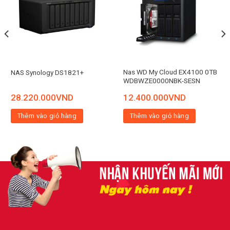
Nas WD My Cloud EX4100 0TB
NAS Synology DS1821+
WDBWZE0000NBK-SESN
28.220.000
VND
12.400.000
VND
Thêm vào giỏ hàng
Thêm vào giỏ hàng